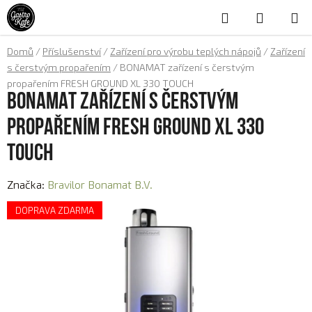
Přejít
Hledat
NÁKUP
na
obsah
KOŠÍK
Domů
/
Příslušenství
/
Zařízení pro výrobu teplých nápojů
/
Zařízení
s čerstvým propařením
/
BONAMAT zařízení s čerstvým
propařením FRESH GROUND XL 330 TOUCH
BONAMAT zařízení s čerstvým
propařením FRESH GROUND XL 330
TOUCH
Značka:
Bravilor Bonamat B.V.
DOPRAVA ZDARMA