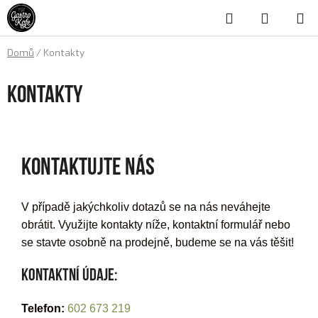
Přejít
Hledat
NÁKUP
na
obsah
KOŠÍK
Domů
/
Kontakty
Kontakty
Kontaktujte nás
V případě jakýchkoliv dotazů se na nás neváhejte
obrátit. Využijte kontakty níže, kontaktní formulář nebo
se stavte osobně na prodejně, budeme se na vás těšit!
Kontaktní údaje:
Telefon:
602 673 219