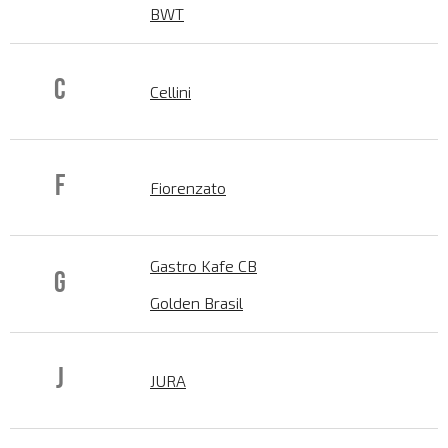
BWT
C
Cellini
F
Fiorenzato
Gastro Kafe CB
G
Golden Brasil
J
JURA