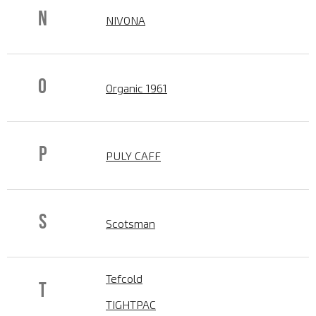
N
NIVONA
O
Organic 1961
P
PULY CAFF
S
Scotsman
Tefcold
T
TIGHTPAC