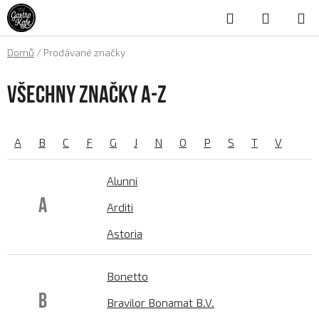
Přejít
Hledat
NÁKUP
na
obsah
KOŠÍK
Domů
/
Prodávané značky
Všechny značky A-Z
A
B
C
F
G
J
N
O
P
S
T
V
Alunni
A
Arditi
Astoria
Bonetto
B
Bravilor Bonamat B.V.