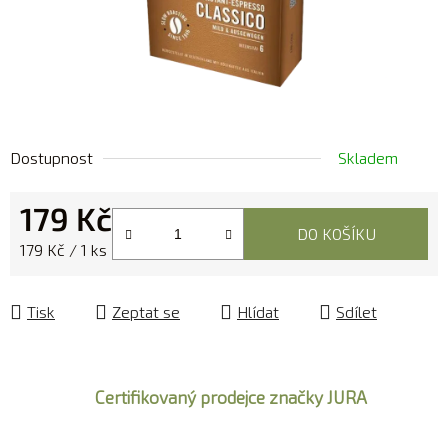
Dostupnost
Skladem
179 Kč
DO KOŠÍKU
Měrná cena:
179 Kč / 1 ks
Tisk
Zeptat se
Hlídat
Sdílet
Certifikovaný prodejce značky JURA