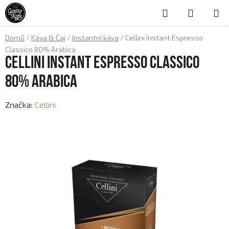
Přejít
Hledat
NÁKUP
na
obsah
KOŠÍK
Domů
/
Káva & Čaj
/
Instantní káva
/
Cellini Instant Espresso
Classico 80% Arabica
Cellini Instant Espresso Classico
80% Arabica
Značka:
Cellini