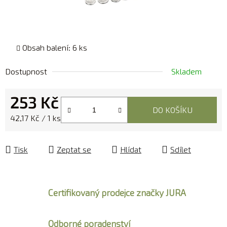
Obsah balení: 6 ks
Dostupnost
Skladem
253 Kč
DO KOŠÍKU
Měrná cena:
42,17 Kč / 1 ks
Tisk
Zeptat se
Hlídat
Sdílet
Certifikovaný prodejce značky JURA
Odborné poradenství