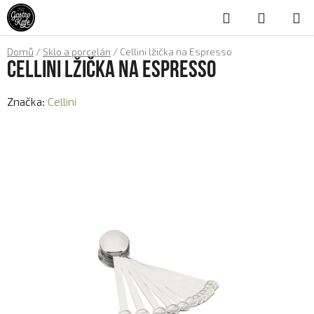
Přejít
Hledat
NÁKUP
na
obsah
KOŠÍK
Domů
/
Sklo a porcelán
/
Cellini lžička na Espresso
Cellini lžička na Espresso
Značka:
Cellini