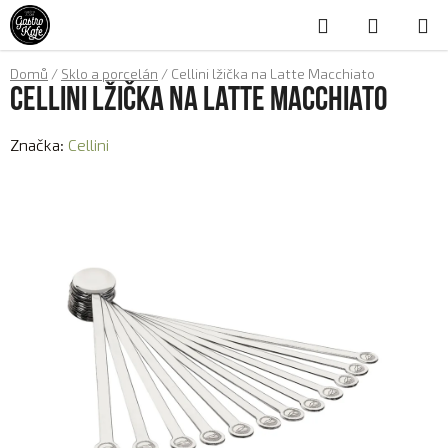
Přejít
Hledat
NÁKUP
na
obsah
KOŠÍK
Domů
/
Sklo a porcelán
/
Cellini lžička na Latte Macchiato
Cellini lžička na Latte Macchiato
Značka:
Cellini