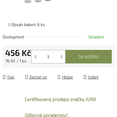
Obsah balení: 6 ks
Dostupnost
Skladem
456 Kč
DO KOŠÍKU
Měrná cena:
76 Kč / 1 ks
Tisk
Zeptat se
Hlídat
Sdílet
Certifikovaný prodejce značky JURA
Odborné poradenství