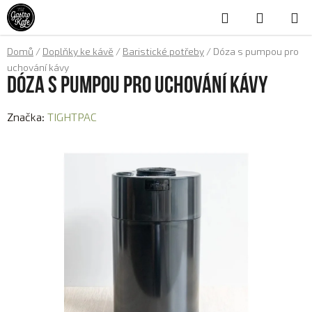
Přejít
Hledat
NÁKUP
na
obsah
KOŠÍK
Domů
/
Doplňky ke kávě
/
Baristické potřeby
/
Dóza s pumpou pro
uchování kávy
Dóza s pumpou pro uchování kávy
Značka:
TIGHTPAC