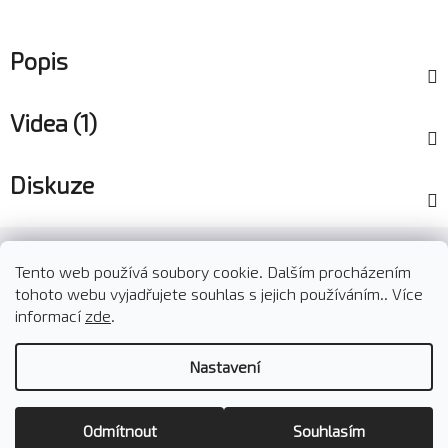
Popis
Videa (1)
Diskuze
Z
á
Tento web používá soubory cookie. Dalším procházením
O nás
Kontakty
Doprava a platba
p
tohoto webu vyjadřujete souhlas s jejich používáním.. Více
Reklamace a vrácení zboží
Obchodní podmínky
a
informací
zde
.
t
Podmínky ochrany osobních údajů
B2B spolupráce
Nastavení
í
Vytvořil Shoptet
Odmítnout
Souhlasím
Copyright 2026
GastroKafe.cz
. Všechna práva vyhrazena.