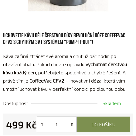
Uchovejte kávu déle čerstvou díky revoluční dóze CoffeeVac
CFV2 s chytrým 3v1 systémem "Pump-It-Out"!
Káva začíná ztrácet své aroma a chuť už pár hodin po
otevření obalu. Pokud chcete opravdu
vychutnat čerstvou
kávu každý den
, potřebujete spolehlivé a chytré řešení. A
právě tím je
CoffeeVac CFV2
– inovativní dóza, která vám
umožní uchovat kávu v perfektní kondici po dlouhou dobu.
Dostupnost
Skladem
499 Kč
DO KOŠÍKU
Měrná cena: