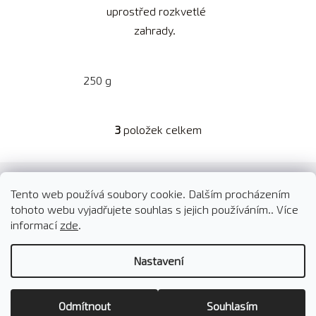
uprostřed rozkvetlé
zahrady.
250 g
3
položek celkem
O
v
l
Z
á
á
Tento web používá soubory cookie. Dalším procházením
d
O nás
Kontakty
Doprava a platba
p
tohoto webu vyjadřujete souhlas s jejich používáním.. Více
a
Reklamace a vrácení zboží
Obchodní podmínky
a
informací
zde
.
c
t
í
Podmínky ochrany osobních údajů
B2B spolupráce
p
Nastavení
í
r
v
Vytvořil Shoptet
Odmítnout
Souhlasím
k
Copyright 2026
GastroKafe.cz
. Všechna práva vyhrazena.