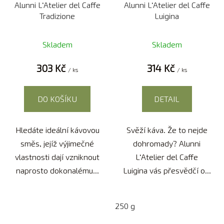
Alunni L‘Atelier del Caffe
Alunni L‘Atelier del Caffe
o
u
Tradizione
Luigina
d
k
u
t
Skladem
Skladem
k
ů
t
303 Kč
314 Kč
/ ks
/ ks
ů
DO KOŠÍKU
DETAIL
Hledáte ideální kávovou
Svěží káva. Že to nejde
směs, jejíž výjimečné
dohromady? Alunni
vlastnosti dají vzniknout
L‘Atelier del Caffe
naprosto dokonalému...
Luigina vás přesvědčí o...
250 g