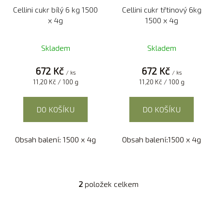
Cellini cukr bílý 6 kg 1500
Cellini cukr třtinový 6kg
o
x 4g
1500 x 4g
d
u
Skladem
Skladem
k
t
672 Kč
672 Kč
/ ks
/ ks
ů
Měrná
Měrná
11,20 Kč / 100 g
11,20 Kč / 100 g
cena:
cena:
DO KOŠÍKU
DO KOŠÍKU
Obsah balení: 1500 x 4g
Obsah balení:1500 x 4g
2
položek celkem
O
v
l