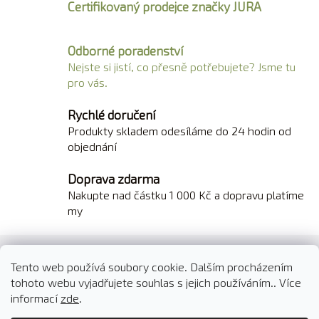
á
Certifikovaný prodejce značky JURA
d
a
Odborné poradenství
c
Nejste si jistí, co přesně potřebujete? Jsme tu
í
pro vás.
p
r
Rychlé doručení
v
k
Produkty skladem odesíláme do 24 hodin od
y
objednání
v
ý
Doprava zdarma
p
Nakupte nad částku 1 000 Kč a dopravu platíme
i
my
s
u
Z
á
Tento web používá soubory cookie. Dalším procházením
O nás
Kontakty
Doprava a platba
p
tohoto webu vyjadřujete souhlas s jejich používáním.. Více
Reklamace a vrácení zboží
Obchodní podmínky
informací
zde
.
a
t