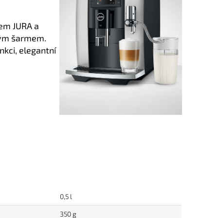
nem JURA a
kým šarmem.
nkci, elegantní
0,5 l
350 g