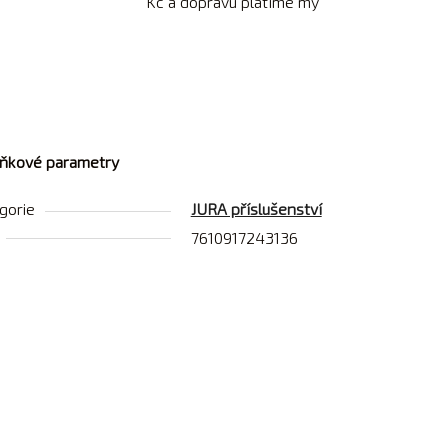
Kč a dopravu platíme my
ňkové parametry
gorie
JURA příslušenství
7610917243136