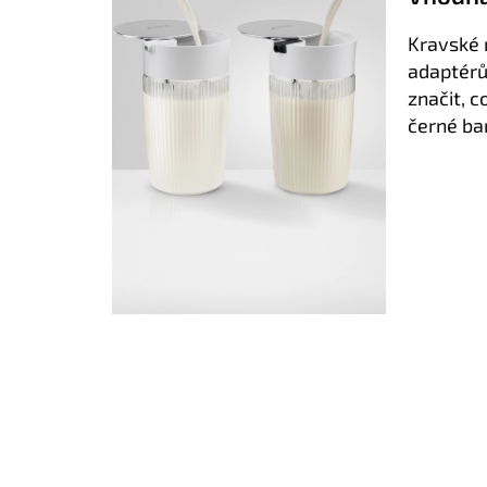
Kravské 
adaptérů
značit, c
černé bar