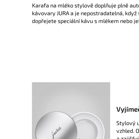
Karafa na mléko stylově doplňuje plně au
kávovary JURA a je nepostradatelná, když 
dopřejete speciální kávu s mlékem nebo j
Vyjíme
Stylový 
vzhled. O
a zajišť