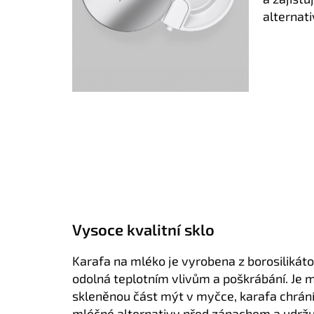
alternat
Vysoce kvalitní sklo
Karafa na mléko je vyrobena z borosilikáto
odolná teplotním vlivům a poškrábání. Je 
skleněnou část mýt v myčce, karafa chrán
mléčné alternativy před zápachem a udržuj