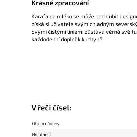
Krásné zpracování
Karafa na mléko se může pochlubit desig
získá si uživatele svým chladným severs
Svými čistými liniemi zůstává věrná své fu
každodenní doplněk kuchyně.
V řeči čísel:
Objem nádoby
Hmotnost