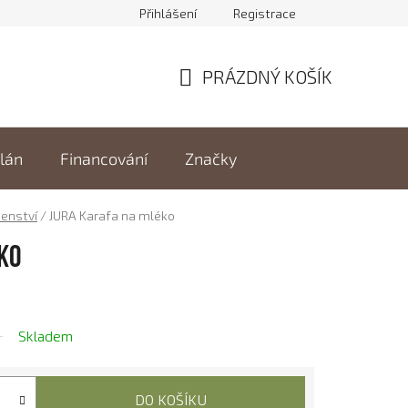
Přihlášení
Registrace
PRÁZDNÝ KOŠÍK
NÁKUPNÍ
KOŠÍK
elán
Financování
Značky
šenství
/
JURA Karafa na mléko
ko
Skladem
DO KOŠÍKU