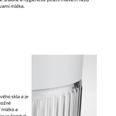
ivami mléka.
vého skla a je
možné
í mléko a
e je čerstvé.