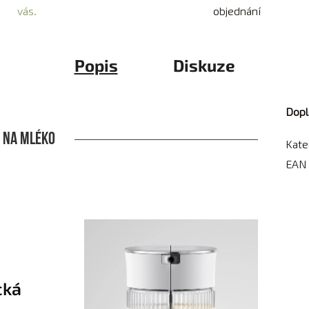
vás.
objednání
Popis
Diskuze
Dopl
 na mléko
Kate
EAN
cká