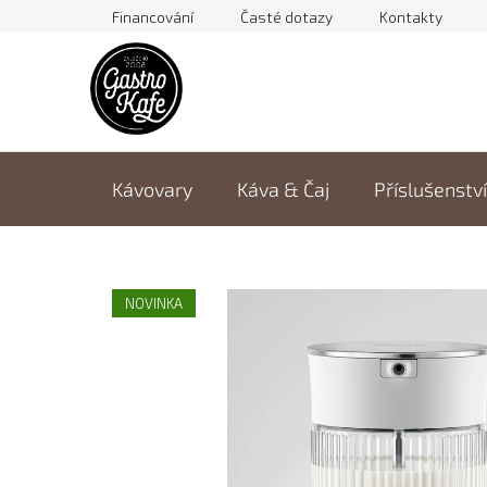
Přejít
Financování
Časté dotazy
Kontakty
na
obsah
Kávovary
Káva & Čaj
Příslušenství
NOVINKA