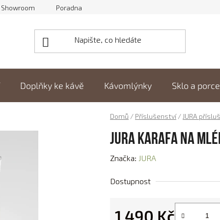
Showroom
Poradna
Doplňky ke kávě
Kávomlýnky
Sklo a porc
Domů
/
Příslušenství
/
JURA příslu
JURA Karafa na mlé
Značka:
JURA
Dostupnost
1 490 Kč