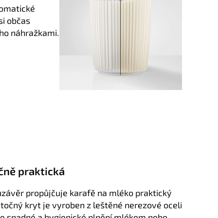
tomatické
si občas
eho náhražkami.
čně praktická
uzávěr propůjčuje karafě na mléko praktický
točný kryt je vyroben z leštěné nerezové oceli
uje snadné a hygienické plnění mlékem nebo