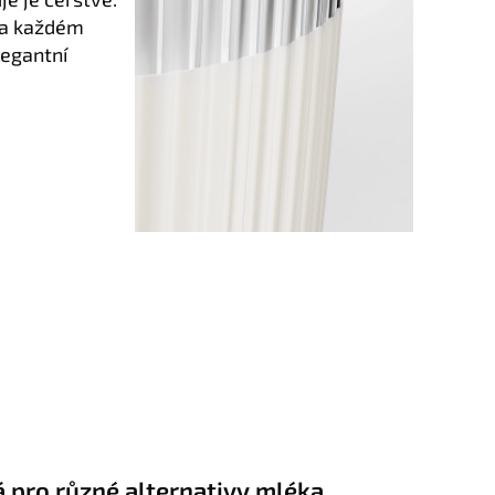
 na každém
legantní
 pro různé alternativy mléka