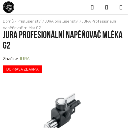
Přejít
Hledat
NÁKUP
na
obsah
KOŠÍK
Domů
/
Příslušenství
/
JURA příslušenství
/
JURA Profesionální
napěňovač mléka G2
JURA Profesionální napěňovač mléka
G2
Značka:
JURA
DOPRAVA ZDARMA