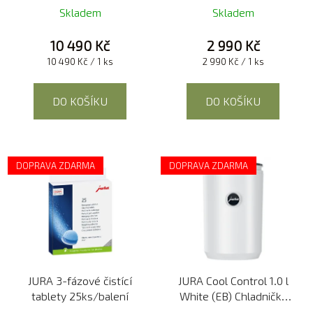
Skladem
Skladem
10 490 Kč
2 990 Kč
Měrná
Měrná
10 490 Kč / 1 ks
2 990 Kč / 1 ks
cena:
cena:
DO KOŠÍKU
DO KOŠÍKU
DOPRAVA ZDARMA
DOPRAVA ZDARMA
JURA 3-fázové čistící
JURA Cool Control 1.0 l
tablety 25ks/balení
White (EB) Chladnička
mléka