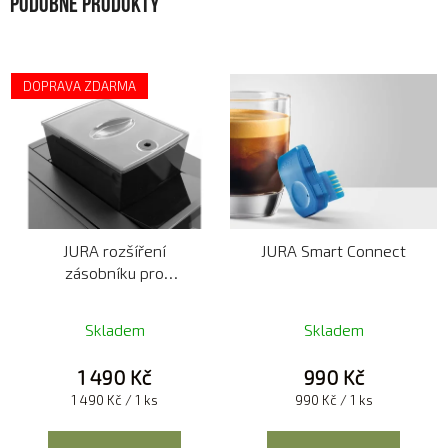
Podobné produkty
DOPRAVA ZDARMA
JURA rozšíření
JURA Smart Connect
zásobníku pro
X6/X8/X10
Skladem
Skladem
1 490 Kč
990 Kč
Měrná
Měrná
1 490 Kč / 1 ks
990 Kč / 1 ks
cena:
cena: