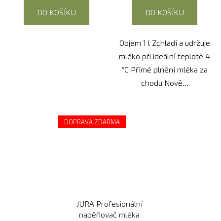
DO KOŠÍKU
DO KOŠÍKU
Objem 1 l Zchladí a udržuje
mléko při ideální teplotě 4
°C Přímé plnění mléka za
chodu Nově...
DOPRAVA ZDARMA
JURA Profesionální
napěňovač mléka