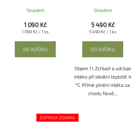
Skladem
Skladem
1 090 Kč
5 490 Kč
Měrná
Měrná
1 090 Kč / 1 ks
5 490 Kč / 1 ks
cena:
cena:
DO KOŠÍKU
DO KOŠÍKU
Objem 1 l Zchladí a udržuje
mléko při ideální teplotě 4
°C Přímé plnění mléka za
chodu Nově...
DOPRAVA ZDARMA