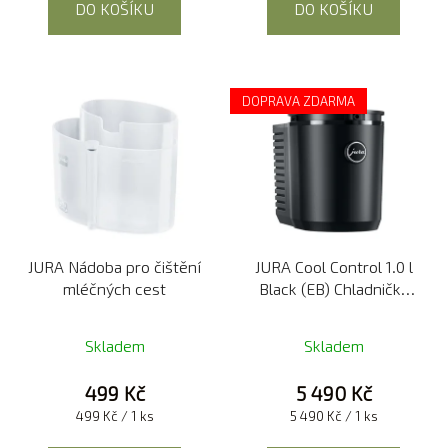
DO KOŠÍKU
DO KOŠÍKU
DOPRAVA ZDARMA
JURA Nádoba pro čištění
JURA Cool Control 1.0 l
mléčných cest
Black (EB) Chladnička
mléka
Skladem
Skladem
499 Kč
5 490 Kč
Měrná
Měrná
499 Kč / 1 ks
5 490 Kč / 1 ks
cena:
cena: