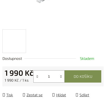
Dostupnost
Skladem
1 990 Kč
DO KOŠÍKU
Měrná cena:
1 990 Kč / 1 ks
Tisk
Zeptat se
Hlídat
Sdílet