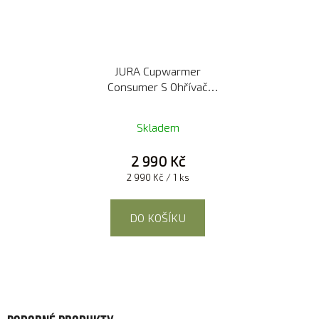
JURA Cupwarmer
Consumer S Ohřívač
šálků malý černý
Skladem
2 990 Kč
Měrná
2 990 Kč / 1 ks
cena:
DO KOŠÍKU