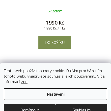
Skladem
1 990 Kč
Měrná
1 990 Kč / 1 ks
cena:
DO KOŠÍKU
Z
á
Tento web používá soubory cookie. Dalším procházením
O nás
Kontakty
Doprava a platba
p
tohoto webu vyjadřujete souhlas s jejich používáním.. Více
Reklamace a vrácení zboží
Obchodní podmínky
a
informací
zde
.
t
Podmínky ochrany osobních údajů
B2B spolupráce
Nastavení
í
Vytvořil Shoptet
Odmítnout
Souhlasím