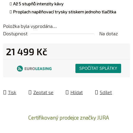
Až 5 stupňů intenzity kávy
Proplach napěňovací trysky stiskem jednoho tlačítka
Položka byla vyprodána…
Dostupnost
Na dotaz
21 499 Kč
Měrná cena:
Tisk
Zeptat se
Hlídat
Sdílet
Certifikovaný prodejce značky JURA