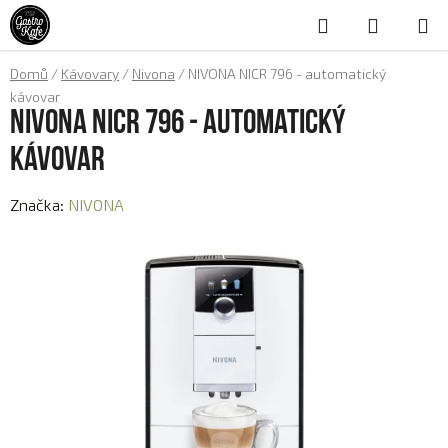
Přejít
Hledat
NÁKUP
na
obsah
KOŠÍK
Domů
/
Kávovary
/
Nivona
/
NIVONA NICR 796 - automatický
kávovar
NIVONA NICR 796 - automatický
kávovar
Značka:
NIVONA