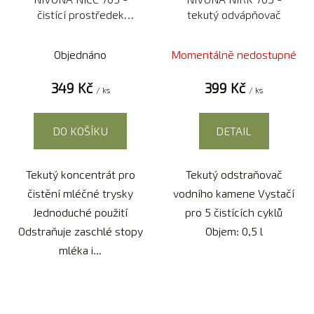
čistící prostředek
tekutý odvápňovač
mléčného systému
Objednáno
Momentálně nedostupné
349 Kč
399 Kč
/ ks
/ ks
DO KOŠÍKU
DETAIL
Tekutý koncentrát pro
Tekutý odstraňovač
čistění mléčné trysky
vodního kamene Vystačí
Jednoduché použití
pro 5 čistících cyklů
Odstraňuje zaschlé stopy
Objem: 0,5 l
mléka i...