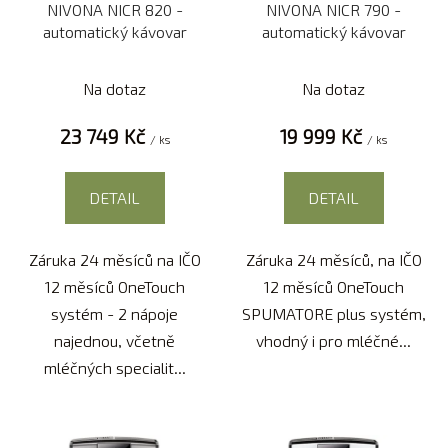
NIVONA NICR 820 -
NIVONA NICR 790 -
o
u
automatický kávovar
automatický kávovar
d
k
u
t
Na dotaz
Na dotaz
k
ů
t
23 749 Kč
19 999 Kč
/ ks
/ ks
ů
DETAIL
DETAIL
Záruka 24 měsíců na IČO
Záruka 24 měsíců, na IČO
12 měsíců OneTouch
12 měsíců OneTouch
systém - 2 nápoje
SPUMATORE plus systém,
najednou, včetně
vhodný i pro mléčné...
mléčných specialit...