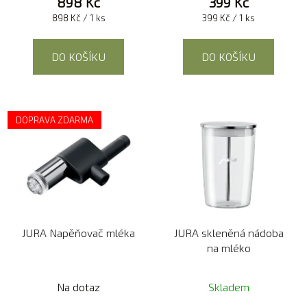
898 Kč
399 Kč
Měrná
Měrná
898 Kč / 1 ks
399 Kč / 1 ks
cena:
cena:
DO KOŠÍKU
DO KOŠÍKU
DOPRAVA ZDARMA
JURA Napěňovač mléka
JURA skleněná nádoba
na mléko
Na dotaz
Skladem