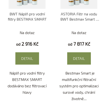
BWT Náplň pro vodní
ASTORIA Filtr na vodu
filtry BESTMAX SMART
BWT Bestmax Smart s
filtrovací hlavou a
displejem
Na dotaz
Na dotaz
2 916 Kč
7 817 Kč
od
od
DETAIL
DETAIL
Náplň pro vodní filtry
Bestmax Smart je
BESTMAX SMART
multifunkční filtrační
dodáváno bez filtrovací
systém pro optimalizaci
hlavy
surové vody, chrání
životně...