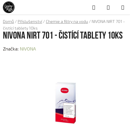
Přejít
Hledat
NÁKUP
na
obsah
KOŠÍK
Domů
/
Příslušenství
/
Chemie a filtry na vodu
/
NIVONA NIRT 701 -
čistící tablety 10ks
NIVONA NIRT 701 - čistící tablety 10ks
Značka:
NIVONA