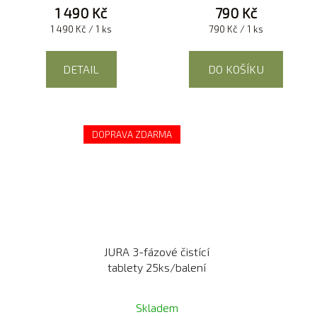
1 490 Kč
790 Kč
Měrná
Měrná
1 490 Kč / 1 ks
790 Kč / 1 ks
cena:
cena:
DETAIL
DO KOŠÍKU
DOPRAVA ZDARMA
JURA 3-fázové čistící
tablety 25ks/balení
Skladem