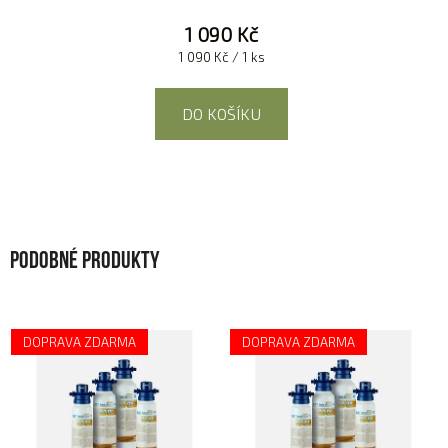
1 090 Kč
Měrná
1 090 Kč / 1 ks
cena:
DO KOŠÍKU
Podobné produkty
DOPRAVA ZDARMA
DOPRAVA ZDARMA