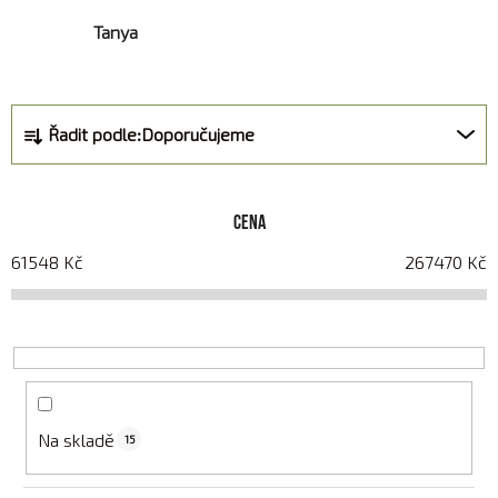
Tanya
Ř
Řadit podle:
Doporučujeme
a
z
e
Cena
n
í
61548
Kč
267470
Kč
p
r
o
d
u
k
Na skladě
15
t
ů