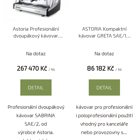
Astoria Profesionální
ASTORIA Kompaktní
dvoupákový kávovar
kávovar GRETA SAE/1 s
SABRINA SAE/2 DSP
digitálním ovládáním
Na dotaz
Na dotaz
267 470 Kč
86 182 Kč
/ ks
/ ks
DETAIL
DETAIL
Profesionální dvoupákový
kávovar pro profesionální
kávovar SABRINA
i poloprofesionální použití
SAE/2, od
vhodný pro kanceláře
výrobce Astoria.
nebo provozovny s...