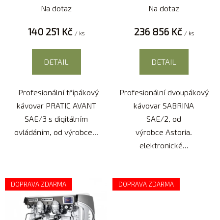
digitálním ovládáním
Na dotaz
Na dotaz
k
t
140 251 Kč
236 856 Kč
/ ks
/ ks
ů
DETAIL
DETAIL
Profesionální třípákový
Profesionální dvoupákový
kávovar PRATIC AVANT
kávovar SABRINA
SAE/3 s digitálním
SAE/2, od
ovládáním, od výrobce...
výrobce Astoria.
elektronické...
DOPRAVA ZDARMA
DOPRAVA ZDARMA