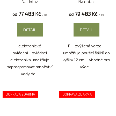
Na dotaz
Na dotaz
77 483 Kč
79 483 Kč
od
od
/ ks
/ ks
DETAIL
DETAIL
elektronické
R – zvýšená verze –
ovládání - ovládací
umožňuje použití šálků do
elektronika umožňuje
výšky 12 cm – vhodné pro
naprogramovat množství
výdej...
vody do...
DOPRAVA ZDARMA
DOPRAVA ZDARMA