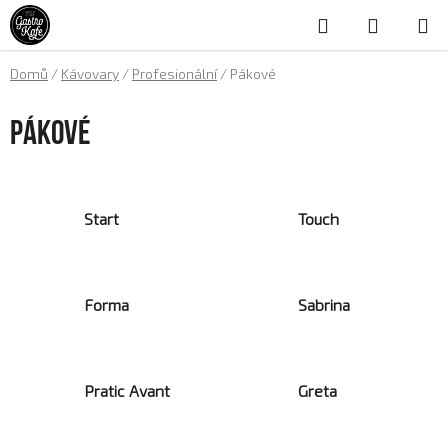
Přejít
Hledat
NÁKUP
na
obsah
KOŠÍK
Domů
/
Kávovary
/
Profesionální
/
Pákové
Pákové
Start
Touch
Forma
Sabrina
Pratic Avant
Greta