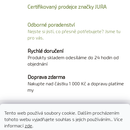
n
c
Certifikovaný prodejce značky JURA
í
í
p
r
Odborné poradenství
v
Nejste si jistí, co přesně potřebujete? Jsme tu
k
pro vás.
y
v
Rychlé doručení
ý
Produkty skladem odesíláme do 24 hodin od
p
objednání
i
s
Doprava zdarma
u
Nakupte nad částku 1 000 Kč a dopravu platíme
my
Z
á
Tento web používá soubory cookie. Dalším procházením
O nás
Kontakty
Doprava a platba
p
tohoto webu vyjadřujete souhlas s jejich používáním.. Více
Reklamace a vrácení zboží
Obchodní podmínky
informací
zde
.
a