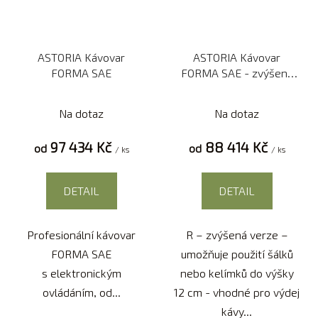
ASTORIA Kávovar
ASTORIA Kávovar
FORMA SAE
FORMA SAE - zvýšená
verze
Na dotaz
Na dotaz
97 434 Kč
88 414 Kč
od
od
/ ks
/ ks
DETAIL
DETAIL
Profesionální kávovar
R – zvýšená verze –
FORMA SAE
umožňuje použití šálků
s elektronickým
nebo kelímků do výšky
ovládáním, od...
12 cm - vhodné pro výdej
kávy...