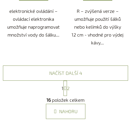
elektronické ovládání –
R – zvýšená verze –
ovládací elektronika
umožňuje použití šálků
umožňuje naprogramovat
nebo kelímků do výšky
množství vody do šálku...
12 cm - vhodné pro výdej
kávy...
NAČÍST DALŠÍ 4
S
1
2
t
r
O
16
položek celkem
á
v
n
l
k
NAHORU
á
o
d
v
a
á