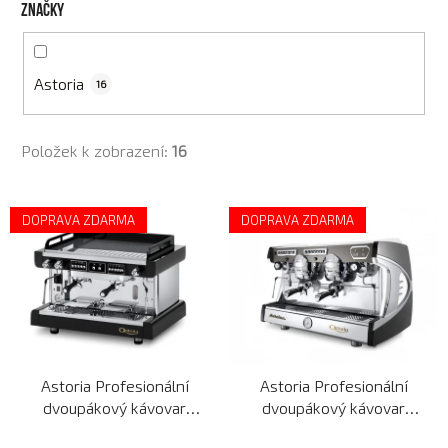
Značky
Astoria
16
Položek k zobrazení:
16
V
DOPRAVA ZDARMA
DOPRAVA ZDARMA
ý
p
i
s
p
r
Astoria Profesionální
Astoria Profesionální
o
dvoupákový kávovar
dvoupákový kávovar
d
PRATIC AVANT SAE/3 s
SABRINA SAE/2
u