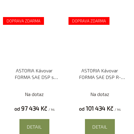
DOPRAVA ZDARMA
DOPRAVA ZDARMA
ASTORIA Kávovar
ASTORIA Kávovar
FORMA SAE DSP s
FORMA SAE DSP R-
displejem
zvýšená verze s
displejem
Na dotaz
Na dotaz
97 434 Kč
101 434 Kč
od
od
/ ks
/ ks
DETAIL
DETAIL