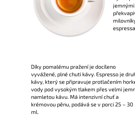
jemnými 
překvapi
milovník
espressa 
Díky pomalému pražení je docíleno
vyvážené, plné chuti kávy. Espresso je dru
kávy, který se připravuje protlačením hork
vody pod vysokým tlakem přes velmi jem
namletou kávu. Má intenzivní chuť a
krémovou pěnu, podává se v porci 25 – 30
ml.