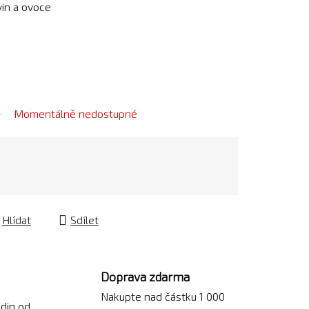
vin a ovoce
Momentálně nedostupné
Hlídat
Sdílet
Doprava zdarma
Nakupte nad částku 1 000
din od