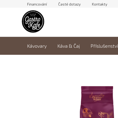
Přejít
Financování
Časté dotazy
Kontakty
na
obsah
Kávovary
Káva & Čaj
Příslušenství