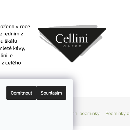
aložena v roce
je jedním z
ou škálu
mleté kávy,
ini je
 z celého
Odmítnout
Souhlasím
Reklamace a vrácení zboží
Obchodní podmínky
Podmínky o