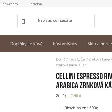
Showroom
Poradna
Doplňky ke kávě
Kávomlýnky
Sklo a porc
Domů
/
Káva & Čaj
/
Zrnková káva
zrnková káva 500 g
Cellini Espresso Ri
Arabica zrnková ká
Značka:
Cellini
Obsah balení: 500g