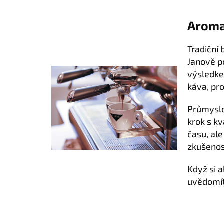
Aroma
Tradiční
Janově po
výsledke
káva, pro
Průmyslo
krok s kv
času, ale
zkušenost
Když si 
uvědomít