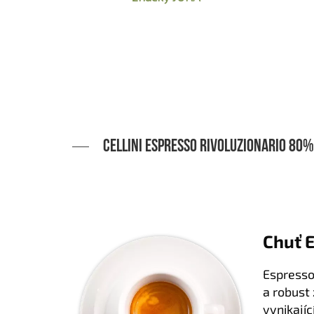
Cellini Espresso Rivoluzionario 80
Chuť 
Espresso 
a robust 
vynikajíc