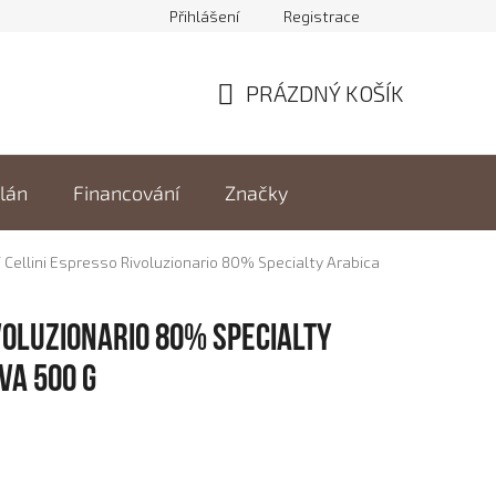
Přihlášení
Registrace
PRÁZDNÝ KOŠÍK
NÁKUPNÍ
KOŠÍK
elán
Financování
Značky
/
Cellini Espresso Rivoluzionario 80% Specialty Arabica
voluzionario 80% Specialty
va 500 g