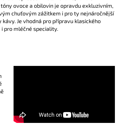
tóny ovoce a obilovin je opravdu exkluzivním,
vým chuťovým zážitkem i pro ty nejnáročnější
y kávy. Je vhodná pro přípravu klasického
i pro mléčné speciality.
h
é
ně