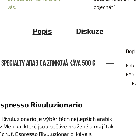
vás.
objednání
Popis
Diskuze
Dopl
% Specialty Arabica zrnková káva 500 g
Kate
EAN
P
Espresso Rivuluzionario
Rivuluzionario je výběr těch nejlepších arabik
z Mexika, které jsou pečlivě pražené a mají tak
í chuť. Espresso Rivuluzionario, káva s