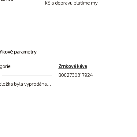
Kč a dopravu platíme my
ňkové parametry
gorie
Zrnková káva
8002730317924
oložka byla vyprodána…