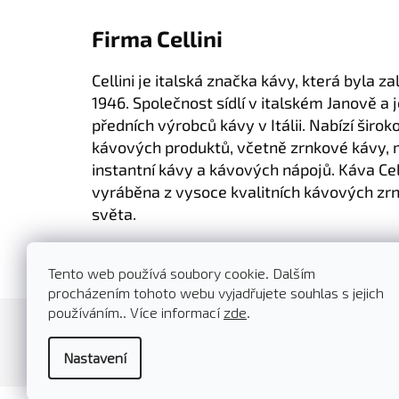
Firma Cellini
Cellini je italská značka kávy, která byla z
1946. Společnost sídlí v italském Janově a 
předních výrobců kávy v Itálii. Nabízí širok
kávových produktů, včetně zrnkové kávy, 
instantní kávy a kávových nápojů. Káva Cell
vyráběna z vysoce kvalitních kávových zrn
světa.
Tento web používá soubory cookie. Dalším
procházením tohoto webu vyjadřujete souhlas s jejich
Z
používáním.. Více informací
zde
.
á
O nás
Kontakty
Doprava a platba
p
Nastavení
a