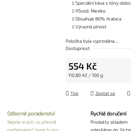
Speciální káva s tóny obilo
Původ: Mexiko
Obsahuje 80% Arabica
Výrazná plnost
Položka byla vyprodána…
Dostupnost
554 Kč
Měrná cena:
110,80 Kč / 100 g
Tisk
Zeptat se
Odborné poradenství
Rychlé doručení
Nejste si jistí, co přesně
Produkty skladem
potřebujete? Jsme tu pro
odesíláme do 24 ho